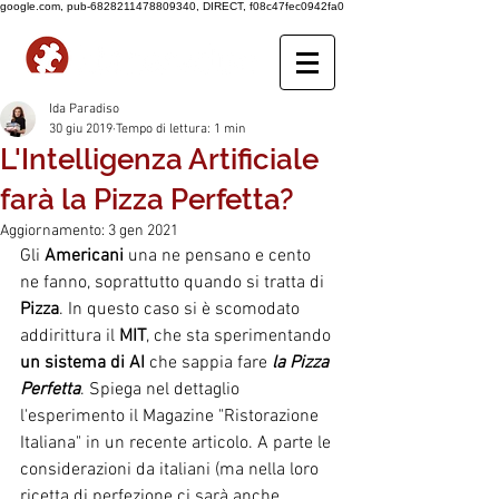
google.com, pub-6828211478809340, DIRECT, f08c47fec0942fa0
Ida Paradiso
30 giu 2019
Tempo di lettura: 1 min
L'Intelligenza Artificiale
farà la Pizza Perfetta?
Aggiornamento:
3 gen 2021
Gli 
Americani
 una ne pensano e cento 
ne fanno, soprattutto quando si tratta di 
Pizza
. In questo caso si è scomodato 
addirittura il 
MIT
, che sta sperimentando 
un sistema di AI
 che sappia fare 
la Pizza 
Perfetta
. Spiega nel dettaglio 
l'esperimento il Magazine "Ristorazione 
Italiana" in un recente articolo. A parte le 
considerazioni da italiani (ma nella loro 
ricetta di perfezione ci sarà anche 