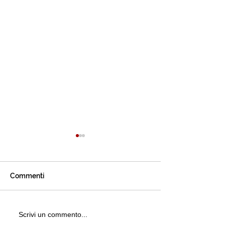
Commenti
Arriva Cilento Tastes
CCIAA - ROMA 
Scrivi un commento...