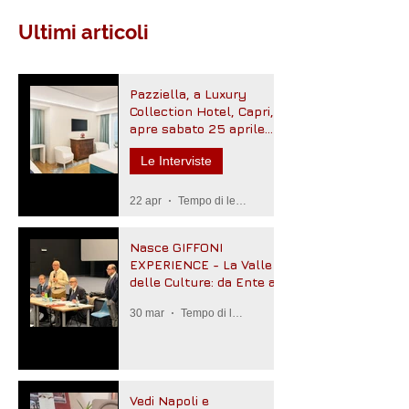
Ultimi articoli
Pazziella, a Luxury
Collection Hotel, Capri,
apre sabato 25 aprile
2026
Le Interviste
22 apr
Tempo di lettura: 2 min
Nasce GIFFONI
EXPERIENCE - La Valle
delle Culture: da Ente a
Fondazione
30 mar
Tempo di lettura: 3 min
Vedi Napoli e