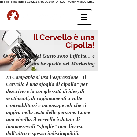
google.com, pub-6828211478809340, DIRECT, f08c47fec0942fa0
Il Cervello è una
Cipolla!
Ovvero le vie del Gusto sono infinite...
e
anche quelle del Marketing
In Campania si usa l'espressione "Il
Cervello è una sfoglia di cipolla" per
descrivere la complessità di idee, di
sentimenti, di ragionamenti a volte
contraddittori e inconsapevoli che si
aggira nella testa delle persone. Come
una cipolla, il cervello è dotato di
innumerevoli "sfoglie" una diversa
dall'altra e spesso indistinguibili.