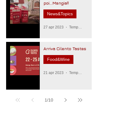
poi...Mangia!!
News&Topics
27 apr 2023
Tempo di lettura: 3 min
Arriva Cilento Tastes
Food&Wine
21 apr 2023
Tempo di lettura: 3 min
1
/
10