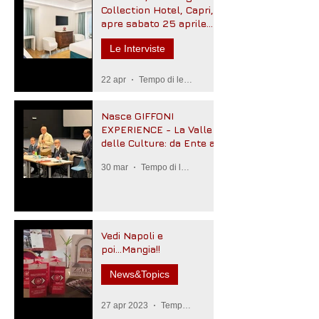
Collection Hotel, Capri,
apre sabato 25 aprile
2026
Le Interviste
22 apr
Tempo di lettura: 2 min
Nasce GIFFONI
EXPERIENCE - La Valle
delle Culture: da Ente a
Fondazione
30 mar
Tempo di lettura: 3 min
Vedi Napoli e
poi...Mangia!!
News&Topics
27 apr 2023
Tempo di lettura: 3 min