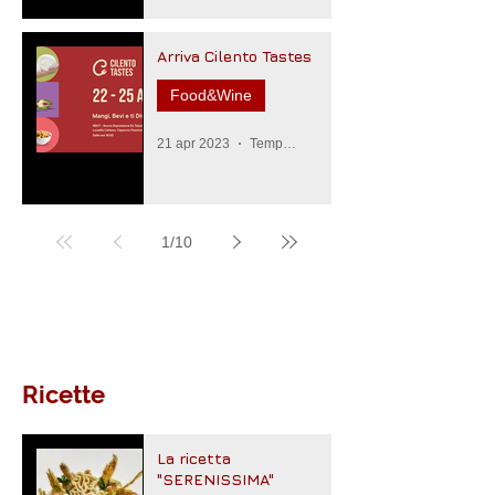
Arriva Cilento Tastes
Food&Wine
21 apr 2023
Tempo di lettura: 3 min
1
/
10
Ricette
La ricetta
"SERENISSIMA"