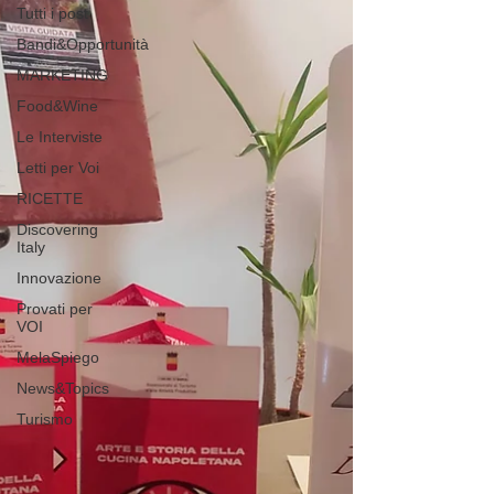
Tutti i post
Bandi&Opportunità
MARKETING
Food&Wine
Le Interviste
Letti per Voi
RICETTE
Discovering
Italy
Innovazione
Provati per
VOI
MelaSpiego
News&Topics
Turismo